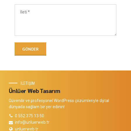
İLETİŞİM
Ünlüer Web Tasarım
Güvenilir ve profesyonel WordPress çözümleriyle dijital
dünyada sağlam bir yer edinin!
0 552 375 13 50
info@unluerweb.tr
unluerweb.tr