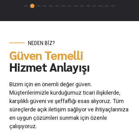
NEDEN BİZ?
Güven Temelli
Hizmet Anlayışı
0
1
Bizim için en önemli değer güven.
2
Müşterilerimizle kurduğumuz ticari ilişkilerde,
3
karşılıklı güveni ve şeffaflığı esas alıyoruz. Tüm
süreçlerde açık iletişim sağlıyor ve ihtiyaçlarınıza
4
en uygun çözümleri sunmak için özenle
5
çalışıyoruz.
6
0
0