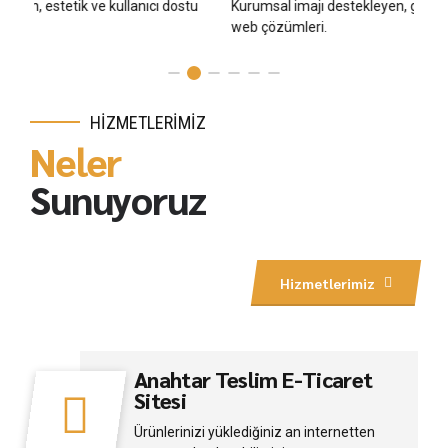
stu
Kurumsal imajı destekleyen, güvenilir ve bilgiye dayalı
Güç
web çözümleri.
sağ
HİZMETLERİMİZ
Neler
Sunuyoruz
Hizmetlerimiz
Anahtar Teslim E-Ticaret
Sitesi
Ürünlerinizi yüklediğiniz an internetten