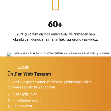
4
4
8
5
5
9
6
6
0
+
7
7
8
Yurt içi ve yurt dışında onlarca kişi ve firmadan hep
8
olumlu geri dönüşler almanın haklı gururunu yaşıyoruz.
9
9
0
0
İLETİŞİM
Ünlüer Web Tasarım
Güvenilir ve profesyonel WordPress çözümleriyle dijital
dünyada sağlam bir yer edinin!
0 552 375 13 50
info@unluerweb.tr
unluerweb.tr